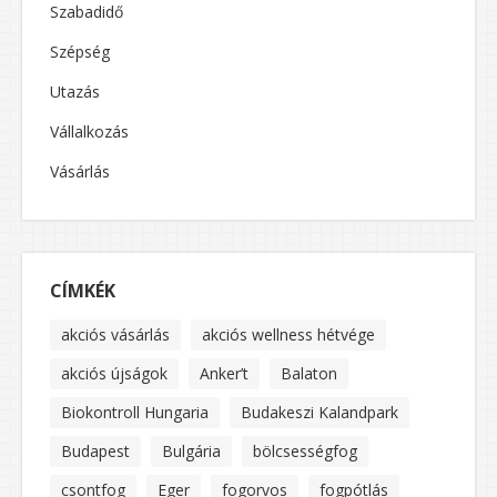
Szabadidő
Szépség
Utazás
Vállalkozás
Vásárlás
CÍMKÉK
akciós vásárlás
akciós wellness hétvége
akciós újságok
Anker’t
Balaton
Biokontroll Hungaria
Budakeszi Kalandpark
Budapest
Bulgária
bölcsességfog
csontfog
Eger
fogorvos
fogpótlás