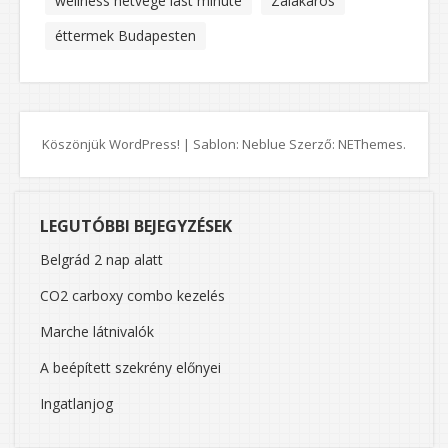
wellness hétvége last minute
Zalakaros
éttermek Budapesten
Köszönjük WordPress!
|
Sablon: Neblue Szerző:
NEThemes
.
LEGUTÓBBI BEJEGYZÉSEK
Belgrád 2 nap alatt
CO2 carboxy combo kezelés
Marche látnivalók
A beépített szekrény előnyei
Ingatlanjog