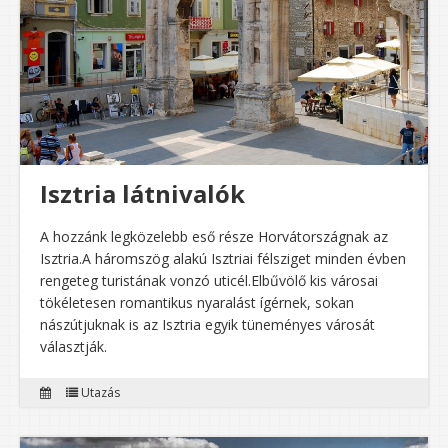
Isztria látnivalók
A hozzánk legközelebb eső része Horvátországnak az
Isztria.A háromszög alakú Isztriai félsziget minden évben
rengeteg turistának vonzó uticél.Elbűvölő kis városai
tökéletesen romantikus nyaralást ígérnek, sokan
nászútjuknak is az Isztria egyik tüneményes városát
választják.
Utazás