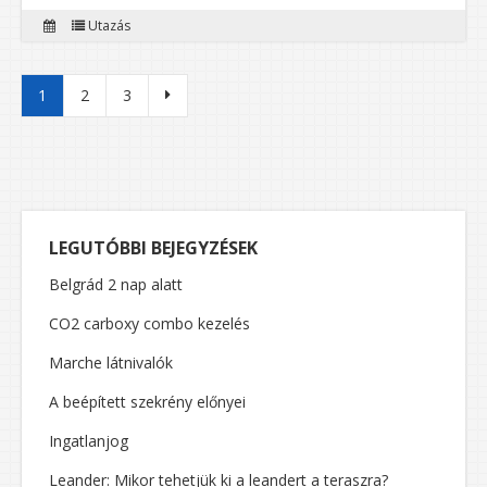
Utazás
Bejegyzések lapozása
1
2
3
LEGUTÓBBI BEJEGYZÉSEK
Belgrád 2 nap alatt
CO2 carboxy combo kezelés
Marche látnivalók
A beépített szekrény előnyei
Ingatlanjog
Leander: Mikor tehetjük ki a leandert a teraszra?