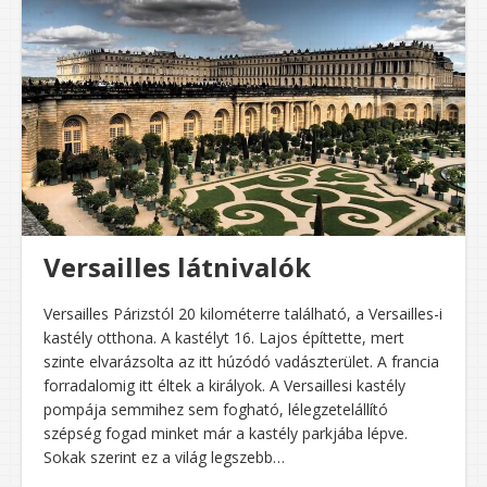
Versailles látnivalók
Versailles Párizstól 20 kilométerre található, a Versailles-i
kastély otthona. A kastélyt 16. Lajos építtette, mert
szinte elvarázsolta az itt húzódó vadászterület. A francia
forradalomig itt éltek a királyok. A Versaillesi kastély
pompája semmihez sem fogható, lélegzetelállító
szépség fogad minket már a kastély parkjába lépve.
Sokak szerint ez a világ legszebb…