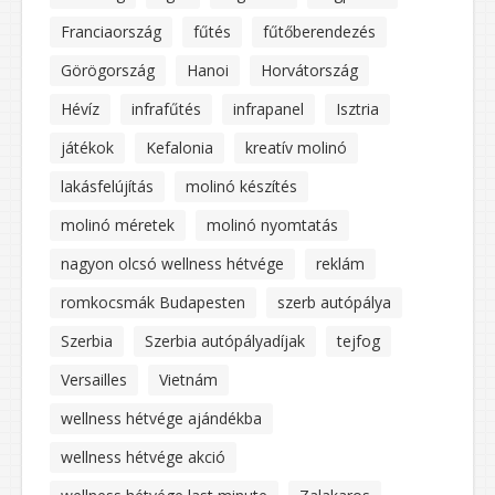
Franciaország
fűtés
fűtőberendezés
Görögország
Hanoi
Horvátország
Hévíz
infrafűtés
infrapanel
Isztria
játékok
Kefalonia
kreatív molinó
lakásfelújítás
molinó készítés
molinó méretek
molinó nyomtatás
nagyon olcsó wellness hétvége
reklám
romkocsmák Budapesten
szerb autópálya
Szerbia
Szerbia autópályadíjak
tejfog
Versailles
Vietnám
wellness hétvége ajándékba
wellness hétvége akció