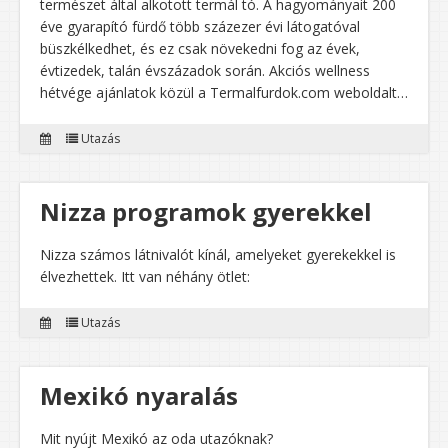
természet által alkotott termál tó. A hagyományait 200
éve gyarapító fürdő több százezer évi látogatóval
büszkélkedhet, és ez csak növekedni fog az évek,
évtizedek, talán évszázadok során. Akciós wellness
hétvége ajánlatok közül a Termalfurdok.com weboldalt…
Utazás
Nizza programok gyerekkel
Nizza számos látnivalót kínál, amelyeket gyerekekkel is
élvezhettek. Itt van néhány ötlet:
Utazás
Mexikó nyaralás
Mit nyújt Mexikó az oda utazóknak?