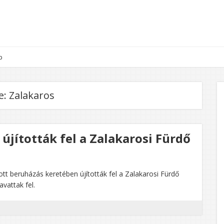
p
e:
Zalakaros
 újították fel a Zalakarosi Fürdő
tott beruházás keretében újították fel a Zalakarosi Fürdő
vattak fel.