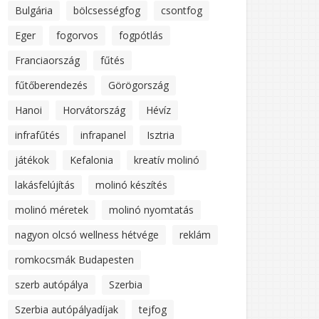
Bulgária
bölcsességfog
csontfog
Eger
fogorvos
fogpótlás
Franciaország
fűtés
fűtőberendezés
Görögország
Hanoi
Horvátország
Hévíz
infrafűtés
infrapanel
Isztria
játékok
Kefalonia
kreatív molinó
lakásfelújítás
molinó készítés
molinó méretek
molinó nyomtatás
nagyon olcsó wellness hétvége
reklám
romkocsmák Budapesten
szerb autópálya
Szerbia
Szerbia autópályadíjak
tejfog