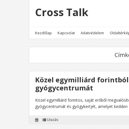
Cross Talk
Kezdőlap
Kapcsolat
Adatvédelem
Oldaltérké
Címk
Közel egymilliárd forintból
gyógycentrumát
Közel egymilliárd forintos, saját erőből megvalósí
gyógycentrumát és gyógykertjét, amelyet kedden a
Utazás