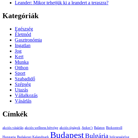
Leander: Mikor tehetjük ki a leandert a teraszra?
Kategóriák
Egészség
Életmód
Gasztronómia
Ingatlan
Jog
Kert
Munka
Otthon
Sport
Szabadidő
Szépség
Utazás
Vállalkozás
Vásárlás
Címkék
akciós vásárlás
akciós wellness hétvége
akciós újságok
Anker’t
Balaton
Biokontroll
Budapest
Bulgária
Hungaria
Budakeszi Kalandpark
bölcsességfog