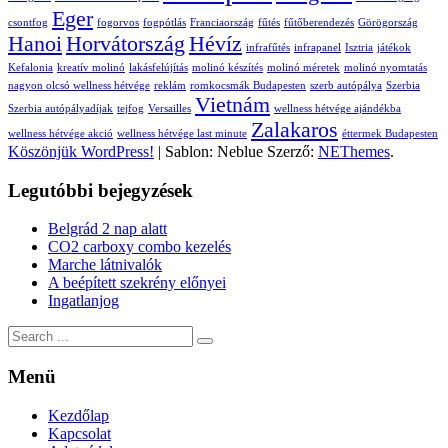
Eger
csontfog
fogorvos
fogpótlás
Franciaország
fűtés
fűtőberendezés
Görögország
Hanoi
Horvátország
Hévíz
infrafűtés
infrapanel
Isztria
játékok
Kefalonia
kreatív molinó
lakásfelújítás
molinó készítés
molinó méretek
molinó nyomtatás
nagyon olcsó wellness hétvége
reklám
romkocsmák Budapesten
szerb autópálya
Szerbia
Vietnám
Szerbia autópályadíjak
tejfog
Versailles
wellness hétvége ajándékba
Zalakaros
wellness hétvége akció
wellness hétvége last minute
éttermek Budapesten
Köszönjük WordPress!
|
Sablon: Neblue Szerző:
NEThemes
.
Legutóbbi bejegyzések
Belgrád 2 nap alatt
CO2 carboxy combo kezelés
Marche látnivalók
A beépített szekrény előnyei
Ingatlanjog
Search
for:
Menü
Kezdőlap
Kapcsolat