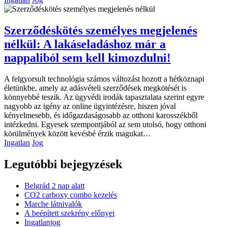
Szerződéskötés személyes megjelenés
nélkül: A lakáseladáshoz már a
nappaliból sem kell kimozdulni!
A felgyorsult technológia számos változást hozott a hétköznapi
életünkbe, amely az adásvételi szerződések megkötését is
könnyebbé teszik. Az ügyvédi irodák tapasztalata szerint egyre
nagyobb az igény az online ügyintézésre, hiszen jóval
kényelmesebb, és időgazdaságosabb az otthoni karosszékből
intézkedni. Egyesek szempontjából az sem utolsó, hogy otthoni
körülmények között kevésbé érzik magukat…
Ingatlan
Jog
Legutóbbi bejegyzések
Belgrád 2 nap alatt
CO2 carboxy combo kezelés
Marche látnivalók
A beépített szekrény előnyei
Ingatlanjog