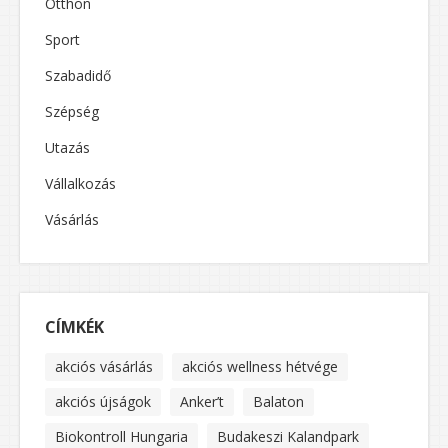
Otthon
Sport
Szabadidő
Szépség
Utazás
Vállalkozás
Vásárlás
CÍMKÉK
akciós vásárlás
akciós wellness hétvége
akciós újságok
Anker’t
Balaton
Biokontroll Hungaria
Budakeszi Kalandpark