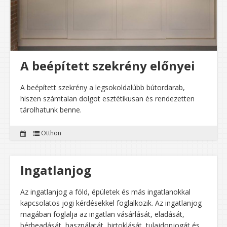
A beépített szekrény előnyei
A beépített szekrény a legsokoldalúbb bútordarab,
hiszen számtalan dolgot esztétikusan és rendezetten
tárolhatunk benne.
Otthon
Ingatlanjog
Az ingatlanjog a föld, épületek és más ingatlanokkal
kapcsolatos jogi kérdésekkel foglalkozik. Az ingatlanjog
magában foglalja az ingatlan vásárlását, eladását,
bérbeadását, használatát, birtoklását, tulajdonjogát és