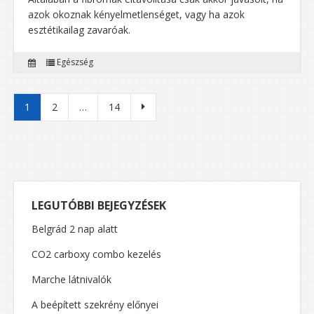
azok okoznak kényelmetlenséget, vagy ha azok
esztétikailag zavaróak.
Egészség
Bejegyzések lapozása
1
2
…
14
LEGUTÓBBI BEJEGYZÉSEK
Belgrád 2 nap alatt
CO2 carboxy combo kezelés
Marche látnivalók
A beépített szekrény előnyei