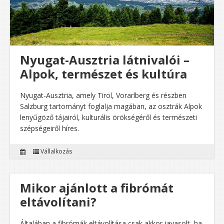
Nyugat-Ausztria látnivalói –
Alpok, természet és kultúra
Nyugat-Ausztria, amely Tirol, Vorarlberg és részben
Salzburg tartományt foglalja magában, az osztrák Alpok
lenyűgöző tájairól, kulturális örökségéről és természeti
szépségeiről híres.
Vállalkozás
Mikor ajánlott a fibrómát
eltávolítani?
Általában a fibrómák eltávolítása csak akkor javasolt, ha