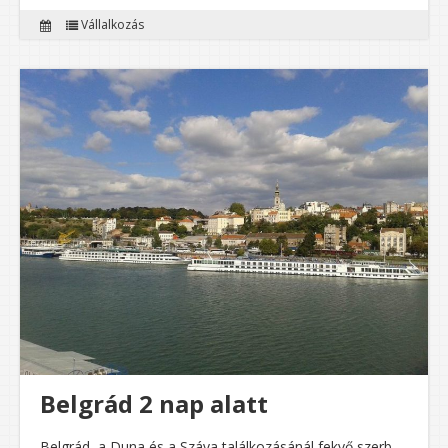
Vállalkozás
Belgrád 2 nap alatt
Belgrád, a Duna és a Száva találkozásánál fekvő szerb