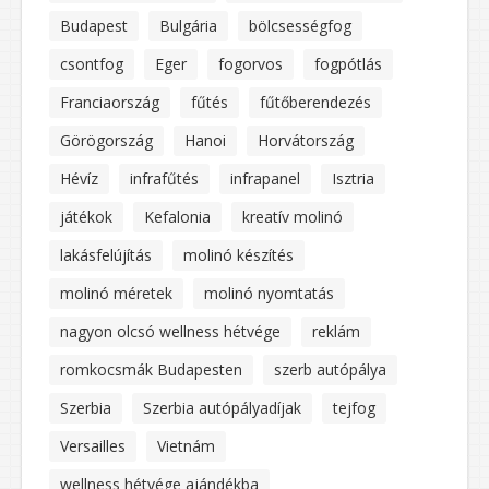
Budapest
Bulgária
bölcsességfog
csontfog
Eger
fogorvos
fogpótlás
Franciaország
fűtés
fűtőberendezés
Görögország
Hanoi
Horvátország
Hévíz
infrafűtés
infrapanel
Isztria
játékok
Kefalonia
kreatív molinó
lakásfelújítás
molinó készítés
molinó méretek
molinó nyomtatás
nagyon olcsó wellness hétvége
reklám
romkocsmák Budapesten
szerb autópálya
Szerbia
Szerbia autópályadíjak
tejfog
Versailles
Vietnám
wellness hétvége ajándékba