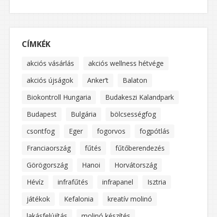
CÍMKÉK
akciós vásárlás
akciós wellness hétvége
akciós újságok
Anker’t
Balaton
Biokontroll Hungaria
Budakeszi Kalandpark
Budapest
Bulgária
bölcsességfog
csontfog
Eger
fogorvos
fogpótlás
Franciaország
fűtés
fűtőberendezés
Görögország
Hanoi
Horvátország
Hévíz
infrafűtés
infrapanel
Isztria
játékok
Kefalonia
kreatív molinó
lakásfelújítás
molinó készítés