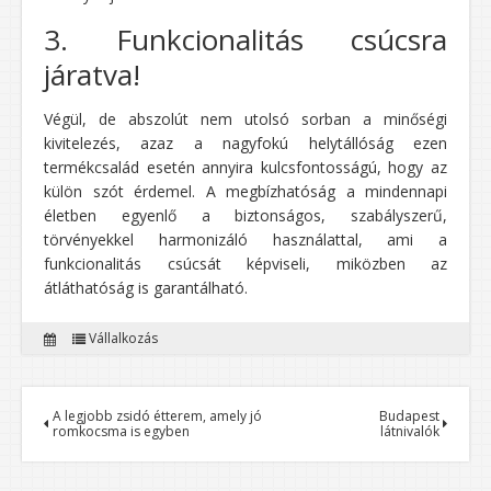
3. Funkcionalitás csúcsra
járatva!
Végül, de abszolút nem utolsó sorban a minőségi
kivitelezés, azaz a nagyfokú helytállóság ezen
termékcsalád esetén annyira kulcsfontosságú, hogy az
külön szót érdemel. A megbízhatóság a mindennapi
életben egyenlő a biztonságos, szabályszerű,
törvényekkel harmonizáló használattal, ami a
funkcionalitás csúcsát képviseli, miközben az
átláthatóság is garantálható.
Vállalkozás
A legjobb zsidó étterem, amely jó
Budapest
romkocsma is egyben
látnivalók