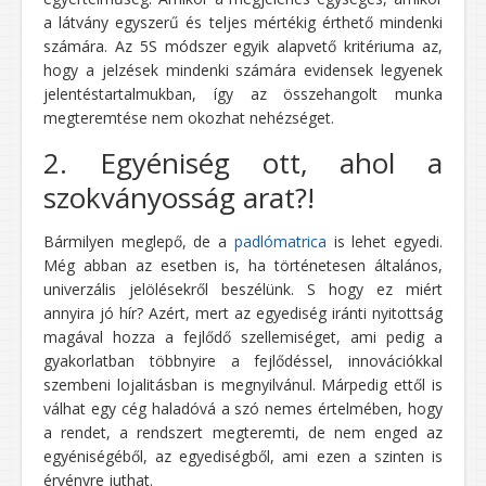
a látvány egyszerű és teljes mértékig érthető mindenki
számára. Az 5S módszer egyik alapvető kritériuma az,
hogy a jelzések mindenki számára evidensek legyenek
jelentéstartalmukban, így az összehangolt munka
megteremtése nem okozhat nehézséget.
2. Egyéniség ott, ahol a
szokványosság arat?!
Bármilyen meglepő, de a
padlómatrica
is lehet egyedi.
Még abban az esetben is, ha történetesen általános,
univerzális jelölésekről beszélünk. S hogy ez miért
annyira jó hír? Azért, mert az egyediség iránti nyitottság
magával hozza a fejlődő szellemiséget, ami pedig a
gyakorlatban többnyire a fejlődéssel, innovációkkal
szembeni lojalitásban is megnyilvánul. Márpedig ettől is
válhat egy cég haladóvá a szó nemes értelmében, hogy
a rendet, a rendszert megteremti, de nem enged az
egyéniségéből, az egyediségből, ami ezen a szinten is
érvényre juthat.