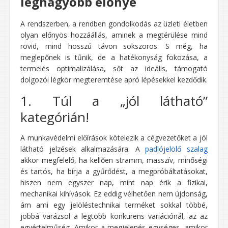
legnagyobb előnye
A rendszerben, a rendben gondolkodás az üzleti életben
olyan előnyös hozzáállás, aminek a megtérülése mind
rövid, mind hosszú távon sokszoros. S még, ha
meglepőnek is tűnik, de a hatékonyság fokozása, a
termelés optimalizálása, sőt az ideális, támogató
dolgozói légkör megteremtése apró lépésekkel kezdődik.
1. Túl a „jól látható”
kategórián!
A munkavédelmi előírások kötelezik a cégvezetőket a jól
látható jelzések alkalmazására. A
padlójelölő szalag
akkor megfelelő, ha kellően stramm, masszív, minőségi
és tartós, ha bírja a gyűrődést, a megpróbáltatásokat,
hiszen nem egyszer nap, mint nap érik a fizikai,
mechanikai kihívások. Ez eddig vélhetően nem újdonság,
ám ami egy jelöléstechnikai terméket sokkal többé,
jobbá varázsol a legtöbb konkurens variációnál, az az
egyértelműség. Amikor a megjelenés egységes, amikor