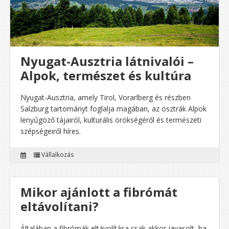
Nyugat-Ausztria látnivalói –
Alpok, természet és kultúra
Nyugat-Ausztria, amely Tirol, Vorarlberg és részben
Salzburg tartományt foglalja magában, az osztrák Alpok
lenyűgöző tájairól, kulturális örökségéről és természeti
szépségeiről híres.
Vállalkozás
Mikor ajánlott a fibrómát
eltávolítani?
Általában a fibrómák eltávolítása csak akkor javasolt, ha