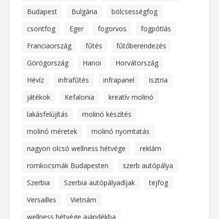
Budapest
Bulgária
bölcsességfog
csontfog
Eger
fogorvos
fogpótlás
Franciaország
fűtés
fűtőberendezés
Görögország
Hanoi
Horvátország
Hévíz
infrafűtés
infrapanel
Isztria
játékok
Kefalonia
kreatív molinó
lakásfelújítás
molinó készítés
molinó méretek
molinó nyomtatás
nagyon olcsó wellness hétvége
reklám
romkocsmák Budapesten
szerb autópálya
Szerbia
Szerbia autópályadíjak
tejfog
Versailles
Vietnám
wellness hétvége ajándékba