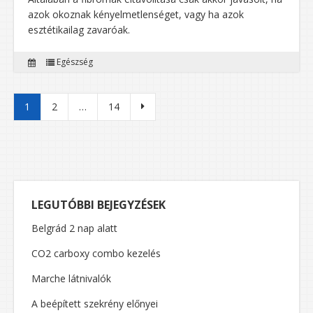
azok okoznak kényelmetlenséget, vagy ha azok
esztétikailag zavaróak.
Egészség
Bejegyzések lapozása
1
2
…
14
LEGUTÓBBI BEJEGYZÉSEK
Belgrád 2 nap alatt
CO2 carboxy combo kezelés
Marche látnivalók
A beépített szekrény előnyei