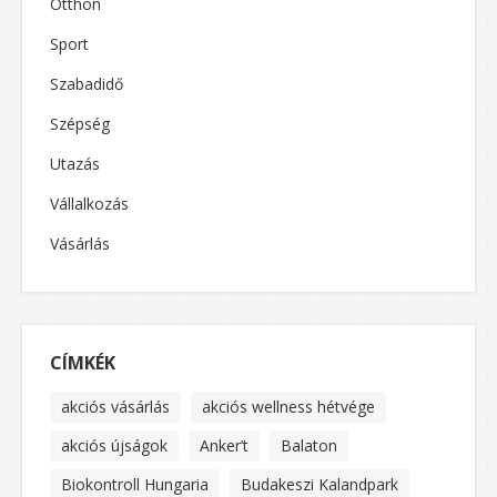
Otthon
Sport
Szabadidő
Szépség
Utazás
Vállalkozás
Vásárlás
CÍMKÉK
akciós vásárlás
akciós wellness hétvége
akciós újságok
Anker’t
Balaton
Biokontroll Hungaria
Budakeszi Kalandpark