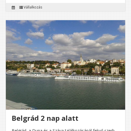
Vállalkozás
Belgrád 2 nap alatt
Belgrád, a Duna és a Száva találkozásánál fekvő szerb