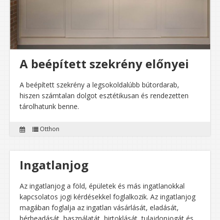
A beépített szekrény előnyei
A beépített szekrény a legsokoldalúbb bútordarab,
hiszen számtalan dolgot esztétikusan és rendezetten
tárolhatunk benne.
Otthon
Ingatlanjog
Az ingatlanjog a föld, épületek és más ingatlanokkal
kapcsolatos jogi kérdésekkel foglalkozik. Az ingatlanjog
magában foglalja az ingatlan vásárlását, eladását,
bérbeadását, használatát, birtoklását, tulajdonjogát és